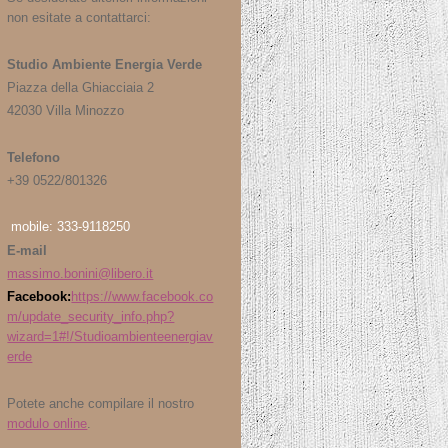
non esitate a contattarci:
Studio Ambiente Energia Verde
Piazza della Ghiacciaia 2
42030 Villa Minozzo
Telefono
+39 0522/801326
mobile: 333-9118250
E-mail
massimo.bonini@libero.it
Facebook:
https://www.facebook.co
m/update_security_info.php?
wizard=1#!/Studioambienteenergiav
erde
Potete anche compilare il nostro
modulo online
.