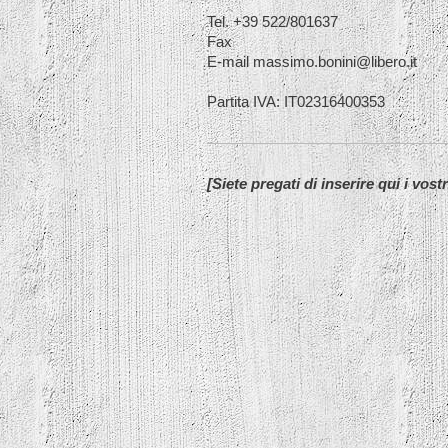
Tel. +39 522/801637
Fax
E-mail massimo.bonini@libero.it
Partita IVA: IT02316400353
[Siete pregati di inserire qui i vost