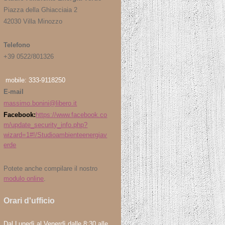
Piazza della Ghiacciaia 2
42030 Villa Minozzo
Telefono
+39 0522/801326
mobile: 333-9118250
E-mail
massimo.bonini@libero.it
Facebook:
https://www.facebook.co
m/update_security_info.php?
wizard=1#!/Studioambienteenergiav
erde
Potete anche compilare il nostro
modulo online
.
Orari d'ufficio
Dal Lunedì al Venerdì dalle 8:30 alle